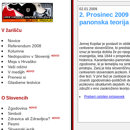
02.01.2009
2. Prosinec 2009
panonska teorija
V žarišču
Novice
Jernej Kopitar je postavil in obl
Referendum 2008
cerkvene slovenščine, ki predst
Kolumne
izraz je teorija dobila že po nj
Nedopustno v Sloveniji
evangelija, leta 1844 v prispev
historica. Karantansko-panonska t
Meja s Hrvaško
zgodovine, ki je temeljila na 
Vaši odzivi
pristopu. Zanj je bila slovenšči
V medijih
cerkvenim slovenskim jezikom. Pri
dve tezi. V prvi fazi je zastop
Prenesi si
znanih zgodovinsko-političnih 
Glasbene lestvice
jezikovno strukturnih dejstvih. K
združil v eno zaokroženo teorijo.
Preberi celoten prispevek
O Slovencih
Zgodovina
Simboli
Zdravica ali Zdravljica?
blank
Pesmi
Slovenski jezik