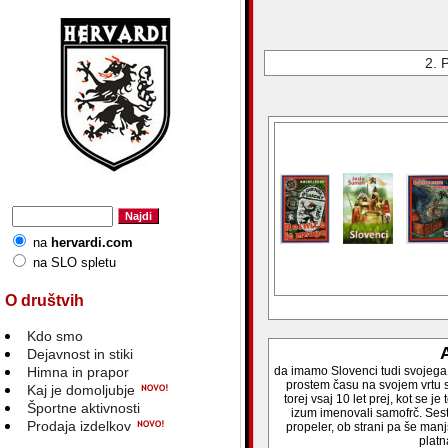
2. 
na
hervardi.com
na SLO spletu
O društvih
Kdo smo
A
Dejavnost in stiki
Himna in prapor
da imamo Slovenci tudi svojega i
prostem času na svojem vrtu ses
Kaj je domoljubje
torej vsaj 10 let prej, kot se 
Športne aktivnosti
izum imenovali samofrč. Sestav
Prodaja izdelkov
propeler, ob strani pa še manj
platn