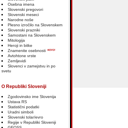
Osebna imena
Slovenski pregovori
Slovenski meseci
Narodne noše
Plesno izročilo na Slovenskem
Slovenski prazniki
Samostani na Slovenskem
Mitologija
Heroji in bitke
Znamenite osebnosti
Avtohtone vrste
Zemljevidi
Slovenci v zamejstvu in po
svetu
O Republiki Sloveniji
Zgodovinsko ime Slovenija
Ustava RS
Statistični podatki
Uradni simboli
Slovenski tolar/evro
Regije v Republiki Sloveniji
GEOSS