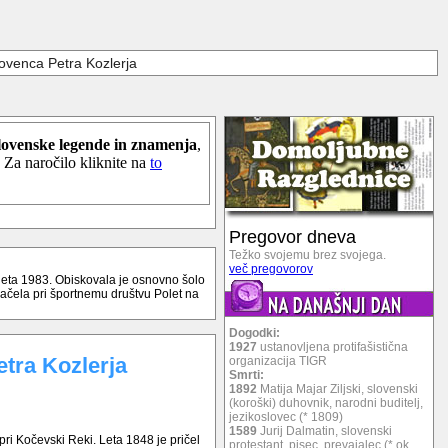
lovenca Petra Kozlerja
lovenske legende in znamenja
,
. Za naročilo kliknite na
to
Pregovor dneva
Težko svojemu brez svojega.
več pregovorov
 leta 1983. Obiskovala je osnovno šolo
 začela pri športnemu društvu Polet na
Dogodki:
1927
ustanovljena protifašistična
etra Kozlerja
organizacija TIGR
Smrti:
1892
Matija Majar Ziljski, slovenski
(koroški) duhovnik, narodni buditelj,
jezikoslovec (* 1809)
1589
Jurij Dalmatin, slovenski
pri Kočevski Reki. Leta 1848 je pričel
protestant, pisec, prevajalec (* ok.