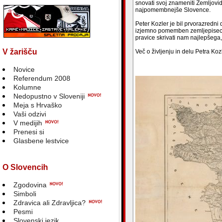
snovati svoj znameniti Zemljovid
najpomembnejše Slovence.
Peter Kozler je bil prvorazredni
izjemno pomemben zemljepisec. Z
pravice skrivati nam najlepšega
V žarišču
Več o življenju in delu Petra Koz
Novice
Referendum 2008
Kolumne
Nedopustno v Sloveniji
Meja s Hrvaško
Vaši odzivi
V medijih
Prenesi si
Glasbene lestvice
O Slovencih
Zgodovina
Simboli
Zdravica ali Zdravljica?
Pesmi
Slovenski jezik