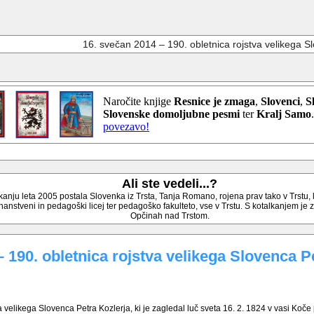
16. svečan 2014 – 190. obletnica rojstva velikega S
Naročite knjige
Resnice je zmaga
,
Slovenci
,
S
Slovenske domoljubne pesmi
ter
Kralj Samo
povezavo!
Ali ste vedeli...?
kanju leta 2005 postala Slovenka iz Trsta, Tanja Romano, rojena prav tako v Trstu,
 znanstveni in pedagoški licej ter pedagoško fakulteto, vse v Trstu. S kotalkanjem je
Opčinah nad Trstom.
 190. obletnica rojstva velikega Slovenca P
 velikega Slovenca Petra Kozlerja, ki je zagledal luč sveta 16. 2. 1824 v vasi Koče 