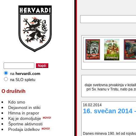
na
hervardi.com
na SLO spletu
daje svetovna prvakinja v kotal
pri Sv. Ivanu v Trstu, nato pa
O društvih
Kdo smo
16.02.2014
Dejavnost in stiki
16. svečan 2014 –
Himna in prapor
Kaj je domoljubje
Športne aktivnosti
Prodaja izdelkov
Danes mineva 190. let od rojstva