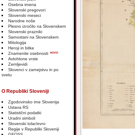
Osebna imena
Slovenski pregovori
Slovenski meseci
Narodne noše
Plesno izročilo na Slovenskem
Slovenski prazniki
Samostani na Slovenskem
Mitologija
Heroji in bitke
Znamenite osebnosti
Avtohtone vrste
Zemljevidi
Slovenci v zamejstvu in po
svetu
O Republiki Sloveniji
Zgodovinsko ime Slovenija
Ustava RS
Statistični podatki
Uradni simboli
Slovenski tolar/evro
Regije v Republiki Sloveniji
GEOSS