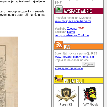
sam pa se je zapisal med največje in
1547)
cen, narodopisec, politik in seveda
ovem delu v pravi luči. Nihče nima
Poslušaj pesmi na Myspace
!
www.myspace.com/hervardi
YouTube:
Zvezna
YouTube:
Domu
več posnetkov na Youtube
Spremljaj novice s pomočjo RSS
www.hervardi.com/vote/rss.xml
Prijavi se na e-mail novice
Preglej zadnje novice