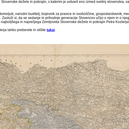
 Slovenske dežele in pokrajin, s katerim je ustvaril eno izmed svetinj slovenstva, 
 domoljub, narodni buditelj, bojevnik za pravice in svoboščine, gospodarstvenik, me
asluži si, da se sedanje in prihodnje generacije Slovencev učijo o njem in o njeg
, najboljšega in največjega Zemljovida Slovenske dežele in pokrajin Petra Kozlerja
lerja lahko preberete in slišite
tukaj
.