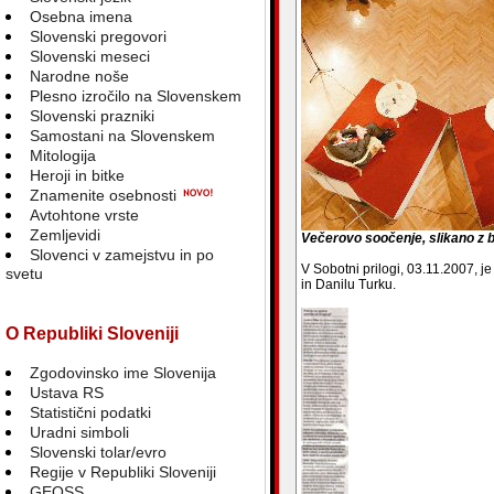
Osebna imena
Slovenski pregovori
Slovenski meseci
Narodne noše
Plesno izročilo na Slovenskem
Slovenski prazniki
Samostani na Slovenskem
Mitologija
Heroji in bitke
Znamenite osebnosti
Avtohtone vrste
Zemljevidi
Večerovo soočenje, slikano z 
Slovenci v zamejstvu in po
V Sobotni prilogi, 03.11.2007, j
svetu
in Danilu Turku.
O Republiki Sloveniji
Zgodovinsko ime Slovenija
Ustava RS
Statistični podatki
Uradni simboli
Slovenski tolar/evro
Regije v Republiki Sloveniji
GEOSS