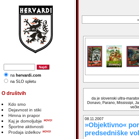
»
na
hervardi.com
na SLO spletu
O društvih
da je slovenski ultra-maraton
Donavo, Parano, Mississipi, Ja
Kdo smo
večkr
Dejavnost in stiki
Himna in prapor
08.11.2007
Kaj je domoljubje
»Objektivno« por
Športne aktivnosti
predsedniške vol
Prodaja izdelkov