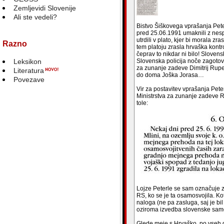
Zemljevidi Slovenije
Ali ste vedeli?
Bistvo Šiškovega vprašanja Peter
pred 25.06.1991 umaknili z nes
utrdili v plato, kjer bi morala zr
Razno
tem platoju zrasla hrvaška kont
čeprav to nikdar ni bilo! Sloven
Leksikon
Slovenska policija noče zagotov
za zunanje zadeve Dimitrij Rupel 
Literatura
do doma Joška Jorasa…
Povezave
Vir za postavitev vprašanja Pete
Ministrstva za zunanje zadeve Re
tole:
Lojze Peterle se sam označuje z
RS, ko se je ta osamosvojila. K
naloga (ne pa zasluga, saj je bil i
oziroma izvedba slovenske samoo
Glede meje s Hrvaško, po vseh d