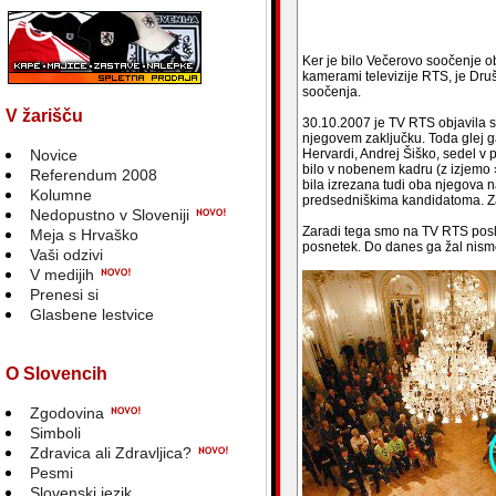
Ker je bilo Večerovo soočenje o
kamerami televizije RTS, je Dru
soočenja.
V žarišču
30.10.2007 je TV RTS objavila 
njegovem zaključku. Toda glej 
Novice
Hervardi, Andrej Šiško, sedel v pr
bilo v nobenem kadru (z izjemo 
Referendum 2008
bila izrezana tudi oba njegova n
Kolumne
predsedniškima kandidatoma. Zak
Nedopustno v Sloveniji
Zaradi tega smo na TV RTS poslal
Meja s Hrvaško
posnetek. Do danes ga žal nismo 
Vaši odzivi
V medijih
Prenesi si
Glasbene lestvice
O Slovencih
Zgodovina
Simboli
Zdravica ali Zdravljica?
Pesmi
Slovenski jezik