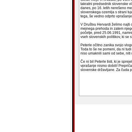
takratni predsednik slovenske v
danes, po 16. letih nerešeno me
slovenskega ozemlja s strani tuj
tega, še vedno odprto vprašanje
V Društvu Hervardi želimo najti
mejnega prehoda in zatem njego
početje, pred 25.06.1991, nam
vseh slovenskih politikov, ki se 
Peterle očitno zanika svojo vlo
Toda to še ne pomeni, da ni tudi
niso umaknili sami od sebe, niti
Če ni bil Peterle tisti, ki je spre
vprašanje nismo dobili! Prepriča
slovenske državljane. Za čuda p
blank