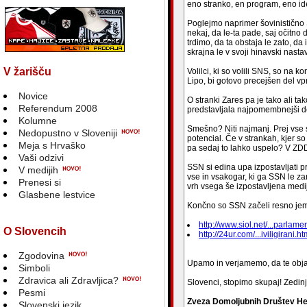
eno stranko, en program, eno id
Poglejmo naprimer šovinistično S
nekaj, da le-ta pade, saj očitno 
trdimo, da ta obstaja le zato, d
skrajna le v svoji hinavski nasta
V žarišču
Volilci, ki so volili SNS, so na 
Lipo, bi gotovo precejšen del vp
Novice
O stranki Zares pa je tako ali ta
Referendum 2008
predstavljala najpomembnejši de
Kolumne
Smešno? Niti najmanj. Prej vse s
Nedopustno v Sloveniji
potencial. Če v strankah, kjer so
Meja s Hrvaško
pa sedaj to lahko uspelo? V ZD
Vaši odzivi
SSN si edina upa izpostavljati pr
V medijih
vse in vsakogar, ki ga SSN le z
Prenesi si
vrh vsega še izpostavljena medij
Glasbene lestvice
Končno so SSN začeli resno jemat
http://www.siol.net/...parlam
O Slovencih
http://24ur.com/...iviligirani.ht
Zgodovina
Upamo in verjamemo, da te obj
Simboli
Zdravica ali Zdravljica?
Slovenci, stopimo skupaj! Zedi
Pesmi
Zveza Domoljubnih Društev He
Slovenski jezik