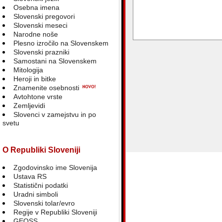
Osebna imena
Slovenski pregovori
Slovenski meseci
Narodne noše
blank
Plesno izročilo na Slovenskem
Slovenski prazniki
Samostani na Slovenskem
Mitologija
Heroji in bitke
Znamenite osebnosti
Avtohtone vrste
Zemljevidi
Slovenci v zamejstvu in po
svetu
O Republiki Sloveniji
Zgodovinsko ime Slovenija
Ustava RS
Statistični podatki
Uradni simboli
Slovenski tolar/evro
Regije v Republiki Sloveniji
GEOSS