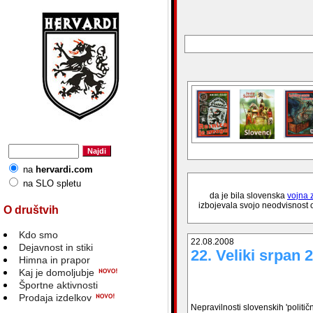
na
hervardi.com
na SLO spletu
da je bila slovenska
vojna 
izbojevala svojo neodvisnost od
O društvih
Kdo smo
22.08.2008
Dejavnost in stiki
22. Veliki srpan 
Himna in prapor
Kaj je domoljubje
Športne aktivnosti
Prodaja izdelkov
Nepravilnosti slovenskih 'političn