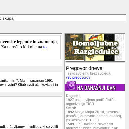
o skupaj!
lovenske legende in znamenja
,
. Za naročilo kliknite na
to
Pregovor dneva
Težko svojemu brez svojega.
več pregovorov
Rožnikom in 7. Malim srpanom 1991
ni vojni? Kljub svoji učinkovitosti in
Dogodki:
1927
ustanovljena protifašistična
organizacija TIGR
Smrti:
1892
Matija Majar Ziljski, slovenski
(koroški) duhovnik, narodni buditelj,
jezikoslovec (* 1809)
1589
Jurij Dalmatin, slovenski
i, državljanov in volilcev, ki so volili
protestant, pisec, prevajalec (* ok.