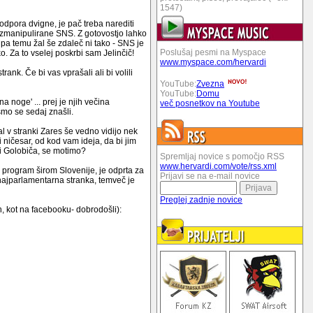
1547)
odpora dvigne, je pač treba narediti
 in zmanipulirane SNS. Z gotovostjo lahko
 pa temu žal še zdaleč ni tako - SNS je
Poslušaj pesmi na Myspace
ko. Za to vselej poskrbi sam Jelinčič!
www.myspace.com/hervardi
ank. Če bi vas vprašali ali bi volili
YouTube:
Zvezna
YouTube:
Domu
a noge' ... prej je njih večina
več posnetkov na Youtube
smo se sedaj znašli.
l v stranki Zares še vedno vidijo nek
i ničesar, od kod vam ideja, da bi jim
i Golobiča, se motimo?
Spremljaj novice s pomočjo RSS
www.hervardi.com/vote/rss.xml
oj program širom Slovenije, je odprta za
Prijavi se na e-mail novice
unajparlamentarna stranka, temveč je
Preglej zadnje novice
h, kot na facebooku- dobrodošli):