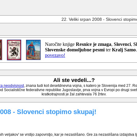
22. Veliki srpan 2008 - Slovenci stopim
Naročite knjige
Resnice je zmaga
,
Slovenci
,
S
Slovenske domoljubne pesmi
ter
Kralj Samo
povezavo!
Ali ste vedeli...?
za neodvisnost
, znana tudi kot desetdnevna vojna, s katero je Slovenija med 27. 
 Socialistične federativne republike Jugoslavije, prva vojna v Evropi po drugi svetov
kratkotrajnosti je žal zahtevala 76 žrtev.
2008 - Slovenci stopimo skupaj!
ih veljakov' se vrstijo zapovrstjo, kar je nezaslišano. Gre za nezaslišana izdajstva ljud