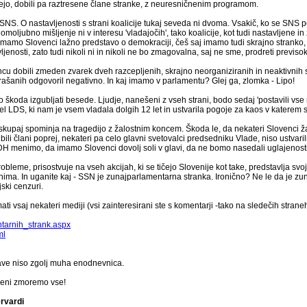
ejo, dobili pa raztresene člane stranke, z neuresničnenim programom.
NS. O nastavljenosti s strani koalicije tukaj seveda ni dvoma. Vsakič, ko se SNS p
domoljubno mišljenje ni v interesu 'vladajočih', tako koalicije, kot tudi nastavljene
a imamo Slovenci lažno predstavo o demokraciji, češ saj imamo tudi skrajno stranko,
vljenosti, zato tudi nikoli ni in nikoli ne bo zmagovalna, saj ne sme, prodreti previso
koncu dobili zmeden zvarek dveh razcepljenih, skrajno neorganiziranih in neaktivnih str
rašanih odgovoril negativno. In kaj imamo v parlamentu? Glej ga, zlomka - Lipo!
ko škoda izgubljati besede. Ljudje, nanešeni z vseh strani, bodo sedaj 'postavili vse n
l LDS, ki nam je vsem vladala dolgih 12 let in ustvarila pogoje za kaos v katerem 
kupaj spominja na tragedijo z žalostnim koncem. Škoda le, da nekateri Slovenci ža
 bili člani poprej, nekateri pa celo glavni svetovalci predsedniku Vlade, niso ustvaril
DH menimo, da imamo Slovenci dovolj soli v glavi, da ne bomo nasedali uglajenost
obleme, prisostvuje na vseh akcijah, ki se tičejo Slovenije kot take, predstavlja sv
anima. In uganite kaj - SSN je zunajparlamentarna stranka. Ironično? Ne le da je z
ski cenzuri.
i vsaj nekateri mediji (vsi zainteresirani ste s komentarji -tako na sledečih strane
entarnih_strank.aspx
ml
ave niso zgolj muha enodnevnica.
njeni zmoremo vse!
rvardi