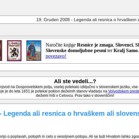
19. Gruden 2008 - Legenda ali resnica o hrvaškem 
Naročite knjige
Resnice je zmaga
,
Slovenci
,
S
Slovenske domoljubne pesmi
ter
Kralj Samo
povezavo!
Ali ste vedeli...?
ojvod na Gosposvetskem polju, vselej potekalo izključno v slovenskem jeziku, vse do
je je do leta 1651 je potekal poklon deželnih stanov vladarju na
Vojvodskem prest
deželni hiši v Celovcu. Prav tako v slovenščini!
- Legenda ali resnica o hrvaškem ali slov
ijo o poplavah, potopih in celo o vesoljnem potopu. Ali se tudi Hrvatom lahko zgodi