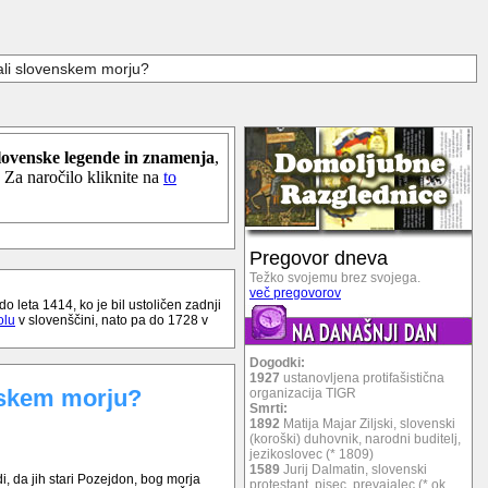
ali slovenskem morju?
lovenske legende in znamenja
,
. Za naročilo kliknite na
to
Pregovor dneva
Težko svojemu brez svojega.
več pregovorov
 leta 1414, ko je bil ustoličen zadnji
olu
v slovenščini, nato pa do 1728 v
Dogodki:
1927
ustanovljena protifašistična
enskem morju?
organizacija TIGR
Smrti:
1892
Matija Majar Ziljski, slovenski
(koroški) duhovnik, narodni buditelj,
jezikoslovec (* 1809)
1589
Jurij Dalmatin, slovenski
, da jih stari Pozejdon, bog morja
protestant, pisec, prevajalec (* ok.