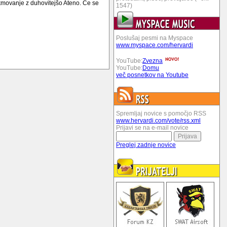
tekmovanje z duhovitejšo Ateno. Če se
1547)
Poslušaj pesmi na Myspace
www.myspace.com/hervardi
YouTube:
Zvezna
YouTube:
Domu
več posnetkov na Youtube
Spremljaj novice s pomočjo RSS
www.hervardi.com/vote/rss.xml
Prijavi se na e-mail novice
Preglej zadnje novice