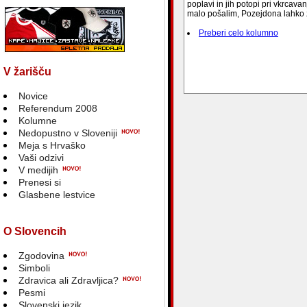
poplavi in jih potopi pri vkrcav
malo pošalim, Pozejdona lahko z
Preberi celo kolumno
V žarišču
blank
Novice
Referendum 2008
Kolumne
Nedopustno v Sloveniji
Meja s Hrvaško
Vaši odzivi
V medijih
Prenesi si
Glasbene lestvice
O Slovencih
Zgodovina
Simboli
Zdravica ali Zdravljica?
Pesmi
Slovenski jezik