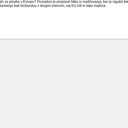
anjih za plovbo v Evropo? Pozejdon je preplavil Atiko iz maščevanja, ker je izgubil 
amenja tudi božanstvo z drugim imenom, saj EU niti ni tako majhna.