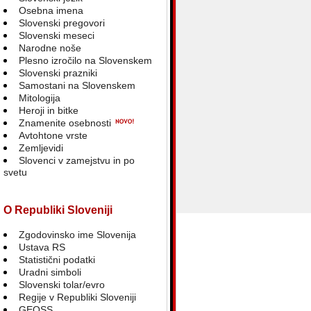
Osebna imena
Slovenski pregovori
Slovenski meseci
Narodne noše
Plesno izročilo na Slovenskem
Slovenski prazniki
Samostani na Slovenskem
Mitologija
Heroji in bitke
Znamenite osebnosti
Avtohtone vrste
Zemljevidi
Slovenci v zamejstvu in po
svetu
O Republiki Sloveniji
Zgodovinsko ime Slovenija
Ustava RS
Statistični podatki
Uradni simboli
Slovenski tolar/evro
Regije v Republiki Sloveniji
GEOSS