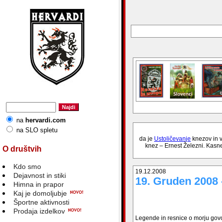
na
hervardi.com
na SLO spletu
da je
Ustoličevanje
knezov in v
knez – Ernest Železni. Kasne
O društvih
Kdo smo
19.12.2008
Dejavnost in stiki
19. Gruden 2008 
Himna in prapor
Kaj je domoljubje
Športne aktivnosti
Prodaja izdelkov
Legende in resnice o morju govor