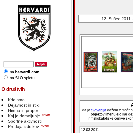
12. Sušec 2011 -
na
hervardi.com
na SLO spletu
O društvih
Kdo smo
A
Dejavnost in stiki
Himna in prapor
da je
Slovenija
dežela z močno k
objektov imenujejo kar dež
Kaj je domoljubje
rimskokatoliške cerkve skor
Športne aktivnosti
Prodaja izdelkov
12.03.2011