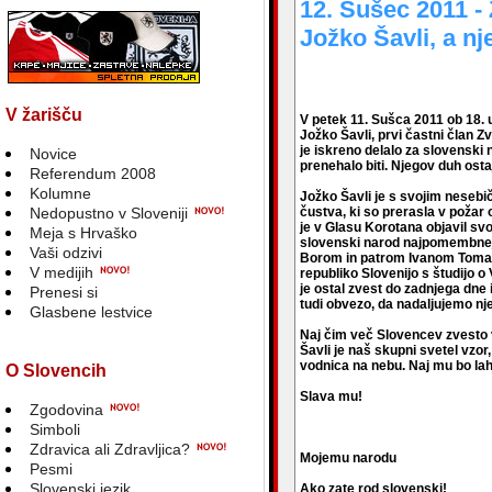
12. Sušec 2011 - 
Jožko Šavli, a n
V žarišču
V petek 11. Sušca 2011 ob 18. u
Jožko Šavli, prvi častni član 
je iskreno delalo za slovenski n
Novice
prenehalo biti. Njegov duh ost
Referendum 2008
Kolumne
Jožko Šavli je s svojim neseb
Nedopustno v Sloveniji
čustva, ki so prerasla v požar
je v Glasu Korotana objavil svo
Meja s Hrvaško
slovenski narod najpomembnej
Vaši odzivi
Borom in patrom Ivanom Tomaž
V medijih
republiko Slovenijo s študijo 
je ostal zvest do zadnjega dne 
Prenesi si
tudi obvezo, da nadaljujemo nj
Glasbene lestvice
Naj čim več Slovencev zvesto v
Šavli je naš skupni svetel vzor
vodnica na nebu. Naj mu bo la
O Slovencih
Slava mu!
Zgodovina
Simboli
Zdravica ali Zdravljica?
Mojemu narodu
Pesmi
Slovenski jezik
Ako zate rod slovenski!