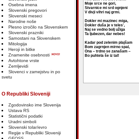
Moje srce ne gori,
Osebna imena
Stvarnice mi srd ognjeni
Slovenski pregovori
V divji vihri naj grmi.
Slovenski meseci
Dokler mi mazinec miga,
Narodne noše
Dokler duša je v teles',
Plesno izročilo na Slovenskem
Naj se vedno bolj užiga
Slovenski prazniki
Ta ljubezen, dar nebes!
Samostani na Slovenskem
Kadar pod zelenim plajšam
Mitologija
Bom zagrnjen mirno spal,
Heroji in bitke
Ona – trdno se zanašam –
Znamenite osebnosti
Bo puhtela še iz tal!
Avtohtone vrste
Zemljevidi
Slovenci v zamejstvu in po
svetu
blank
O Republiki Sloveniji
Zgodovinsko ime Slovenija
Ustava RS
Statistični podatki
Uradni simboli
Slovenski tolar/evro
Regije v Republiki Sloveniji
GEOSS