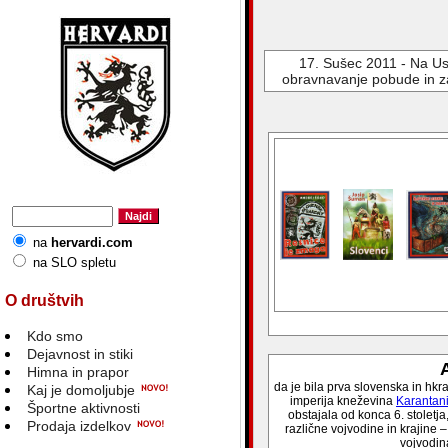
17. Sušec 2011 - Na Us
obravnavanje pobude in za
na
hervardi.com
na SLO spletu
O društvih
Kdo smo
Dejavnost in stiki
A
Himna in prapor
da je bila prva slovenska in hk
Kaj je domoljubje
imperija kneževina
Karantani
Športne aktivnosti
obstajala od konca 6. stoletj
Prodaja izdelkov
različne vojvodine in krajine –
vojvodin