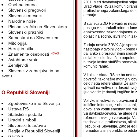
2011. Med dvaindvajsetimi prija
Osebna imena
Urad Vlade RS za komuniciranje
Slovenski pregovori
protiustavnega zakonskega dolo
denarja.
Slovenski meseci
Narodne noše
S stališča ZDD Hervardi je nespr
Plesno izročilo na Slovenskem
posega v katerokoli referendu
Slovenski prazniki
enakovredno zakonodajnemu odlo
oblasti na sodno, izvršilno in z
Samostani na Slovenskem
Mitologija
Zadnja novela ZRVK-A je sporna 
Heroji in bitke
nastopajo v dvojni vlogi - preko 
pa lahko s proračunskimi sredst
Znamenite osebnosti
se lahko celo finančno popolno
Avtohtone vrste
bi svoja lastna stališča promovi
Zemljevidi
komuniciranje).
Slovenci v zamejstvu in po
V kolikor Vlada RS ne bo nemu
svetu
povzroči tako težke motnje v obve
celotnega referenduma! Že samo
vplivati na volivce in doseči svo
O Republiki Sloveniji
ljudovlade je dovolj tragično in 
Volivke in volivci so upravičen
Zgodovinsko ime Slovenija
količine informacij z obeh stran
Ustava RS
dovoljeno voditi enostransko "vl
vsi davkoplačevalci, ne glede na
Statistični podatki
referendumskega vprašanja. Vlada
Uradni simboli
sredstva tudi protiustavna, nikak
Slovenski tolar/evro
Republike Slovenije. Zato je edi
Regije v Republiki Sloveniji
nemudoma in nepreklicno odstop
GEOSS