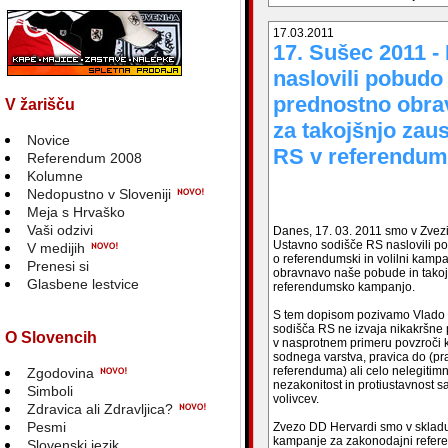
17.03.2011
17. Sušec 2011 
naslovili pobudo
prednostno obra
V žarišču
za takojšnjo zau
Novice
RS v referendum
Referendum 2008
Kolumne
Nedopustno v Sloveniji
Meja s Hrvaško
Vaši odzivi
Danes, 17. 03. 2011 smo v Zvez
Ustavno sodišče RS naslovili p
V medijih
o referendumski in volilni kamp
Prenesi si
obravnavo naše pobude in tako
Glasbene lestvice
referendumsko kampanjo.
S tem dopisom pozivamo Vlado R
sodišča RS ne izvaja nikakršne
O Slovencih
v nasprotnem primeru povzroči k
sodnega varstva, pravica do (pra
referenduma) ali celo nelegitim
Zgodovina
nezakonitost in protiustavnost 
Simboli
volivcev.
Zdravica ali Zdravljica?
Pesmi
Zvezo DD Hervardi smo v skladu 
kampanje za zakonodajni refere
Slovenski jezik