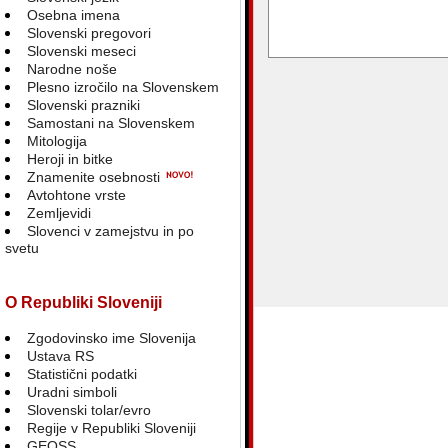
Osebna imena
Slovenski pregovori
Slovenski meseci
blank
Narodne noše
Plesno izročilo na Slovenskem
Slovenski prazniki
Samostani na Slovenskem
Mitologija
Heroji in bitke
Znamenite osebnosti
Avtohtone vrste
Zemljevidi
Slovenci v zamejstvu in po
svetu
O Republiki Sloveniji
Zgodovinsko ime Slovenija
Ustava RS
Statistični podatki
Uradni simboli
Slovenski tolar/evro
Regije v Republiki Sloveniji
GEOSS