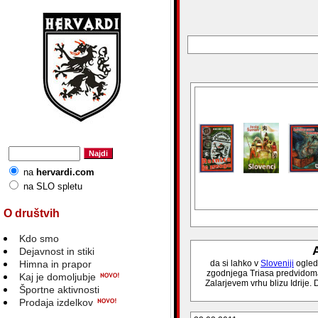
na
hervardi.com
na SLO spletu
O društvih
Kdo smo
A
Dejavnost in stiki
Himna in prapor
da si lahko v
Sloveniji
ogleda
zgodnjega Triasa predvidoma 
Kaj je domoljubje
Zalarjevem vrhu blizu Idrije. 
Športne aktivnosti
Prodaja izdelkov