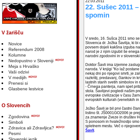
22.03.2011
22. Sušec 2011 –
spomin
V žarišču
V sredo, 16. Sušca 2011 smo se 
Slovenca dr. Jožka Šavlija, ki b
Novice
povsem dojeli kakšna izguba nas
Referendum 2008
narod je z njim izgubil še enega 
Kolumne
narodni zgodovini in v slovenski
Nedopustno v Sloveniji
Doktor Šavli ima izjemne zaslu
Meja s Hrvaško
naroda. V knjigi "Ko laž postane 
Vaši odzivi
nekaj dni po njegovi smrti, je za
V medijih
razkritij, predavanj, člankov in 
lastnih starih svetih simbolov in
Prenesi si
- Črnega panterja, nam spet pr
Glasbene lestvice
stola. Šavlijevi pogledi našim 
evropske civilizacije v času žarn
evropskih kulturah (venetskih in 
O Slovencih
Jožko Šavli je bil prvi častni č
listino št. JŠ0001GO2006 je pre
Zgodovina
za znamenje Zveze in društev He
S ponosom in hvaležnostjo smo g
Simboli
spletnem mestu. Več o njegovem 
Zdravica ali Zdravljica?
Šavli
.
Pesmi
Slovenski jezik