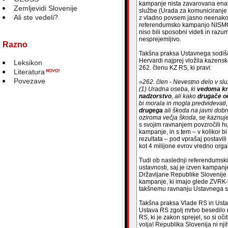
kampanje nista zavarovana enak
Zemljevidi Slovenije
službe (Urada za komuniciranje
Ali ste vedeli?
z vladno povsem jasno neenako
referendumsko kampanjo NISMO 
niso bili sposobni videti in raz
nesprejemljivo.
Razno
Takšna praksa Ustavnega sodišč
Hervardi najprej vložila kazens
Leksikon
262. členu KZ RS, ki pravi:
Literatura
Povezave
»262. člen - Nevestno delo v slu
(1) Uradna oseba, ki
vedoma kr
nadzorstvo
, ali kako
drugače oč
bi morala in mogla predvidevati
drugega
ali škoda na javni dobr
oziroma večja škoda, se kaznuje
s svojim ravnanjem povzročili 
kampanje, in s tem – v kolikor 
rezultata – pod vprašaj postavili
kot 4 milijone evrov vredno org
Tudi ob naslednji referendumsk
ustavnosti, saj je izven kampan
Državljane Republike Slovenije
kampanje, ki imajo glede ZVRK-A
takšnemu ravnanju Ustavnega sod
Takšna praksa Vlade RS in Usta
Ustava RS zgolj mrtvo besedilo 
RS, ki je zakon sprejel, so si oči
volja! Republika Slovenija ni nj