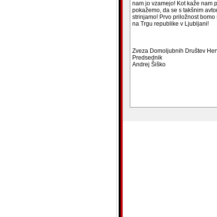
nam jo vzamejo! Kot kaže nam p
pokažemo, da se s takšnim avto
strinjamo! Prvo priložnost bomo 
na Trgu republike v Ljubljani!
Zveza Domoljubnih Društev Her
Predsednik
Andrej Šiško
blank