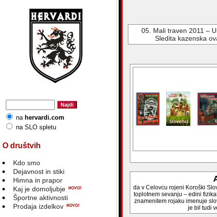
05. Mali traven 2011 – U
Sledita kazenska ov
na
hervardi.com
na SLO spletu
O društvih
Kdo smo
Dejavnost in stiki
A
Himna in prapor
da v Celovcu rojeni Koroški Slov
Kaj je domoljubje
toplotnem sevanju – edini fizi
Športne aktivnosti
znamenitem rojaku imenuje slove
Prodaja izdelkov
je bil tudi