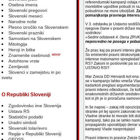
referendumski kampanji ostaja 
Osebna imena
morebitne ugoditve pobudi in ra
Slovenski pregovori
pobudnice ne more izboljšati.
Za
pomanjkanja pravnega interesa
Slovenski meseci
Narodne noše
V 3. odstavku je Ustavno sodišč
Plesno izročilo na Slovenskem
njegove člane v pravni državi mo
Slovenski prazniki
sodnikov:
»Sedmi odstavek 4. člena ZRVK u
Samostani na Slovenskem
neposredno ne posega v pobudn
Mitologija
Heroji in bitke
Že prav, kaj pa pravni intere
So eminentni pravni strokovnjaki
Znamenite osebnosti
interese malomarno spregledali
Avtohtone vrste
RS? Zakoni in poslovniki pa so 
Zemljevidi
USTAVO RS!?
Slovenci v zamejstvu in po
Mar Zveza DD Hervardi kot ena i
svetu
se v kampanjo lahko vmeša Vlad
kadarkoli preglasi argumentacij
pravni interes oškodovan, če k
O Republiki Sloveniji
enakovrednih državnih sredstev 
kot si jih je iz proračuna samov
Zgodovinsko ime Slovenija
In še naprej – zakaj niti opozici
Ustava RS
stranke pri tej sporni zakonski r
Vladne stranke bi morale biti do
Statistični podatki
kampanji, tako pa se lahko naslo
Uradni simboli
propagando uporabljajo denar vs
Slovenski tolar/evro
kampanji Vlade nasprotujejo!
Regije v Republiki Sloveniji
Pravni interes in pravice Zveze
GEOSS