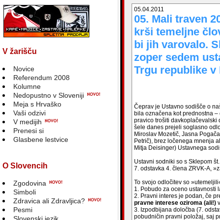
05.04.2011
05. Mali traven 
krši temeljne čl
bi jih varovalo. 
V žarišču
zoper sedem ust
Trgu republike v 
Novice
Referendum 2008
Kolumne
Nedopustno v Sloveniji
Meja s Hrvaško
Čeprav je Ustavno sodišče o naši
Vaši odzivi
bila označena kot prednostna – 
pravico trošiti davkoplačevals
V medijih
šele danes prejeli soglasno odl
Prenesi si
Miroslav Mozetič, Jasna Pogačar
Glasbene lestvice
Petrič), brez ločenega mnenja al
Mitja Deisinger) Ustavnega sod
Ustavni sodniki so s Sklepom št
O Slovencih
7. odstavka 4. člena ZRVK-A, »
To svojo odločitev so »utemeljili
Zgodovina
1. Pobudo za oceno ustavnosti lah
Simboli
2. Pravni interes je podan, če
Zdravica ali Zdravljica?
pravne interese oziroma (ali!)
Pesmi
3. Izpodbijana določba (7. ods
pobudničin pravni položaj, saj pr
Slovenski jezik