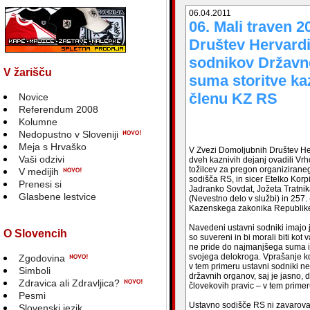
06.04.2011
06. Mali traven 
Društev Hervardi
sodnikov Državn
V žarišču
suma storitve kaz
členu KZ RS
Novice
Referendum 2008
Kolumne
Nedopustno v Sloveniji
Meja s Hrvaško
V Zvezi Domoljubnih Društev He
Vaši odzivi
dveh kaznivih dejanj ovadili Vr
tožilcev za pregon organiziran
V medijih
sodišča RS, in sicer Etelko Kor
Prenesi si
Jadranko Sovdat, Jožeta Tratnik
Glasbene lestvice
(Nevestno delo v službi) in 257.
Kazenskega zakonika Republike
Navedeni ustavni sodniki imajo j
O Slovencih
so suvereni in bi morali biti kot 
ne pride do najmanjšega suma iz
svojega delokroga. Vprašanje kd
Zgodovina
v tem primeru ustavni sodniki ne 
Simboli
državnih organov, saj je jasno,
Zdravica ali Zdravljica?
človekovih pravic – v tem primer
Pesmi
Ustavno sodišče RS ni zavaroval
Slovenski jezik