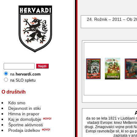
24. Rožnik – 2011 – Ob 20
na
hervardi.com
na SLO spletu
O društvih
Kdo smo
Dejavnost in stiki
A
Himna in prapor
da so se leta 1821 v Ljubljani 
Kaj je domoljubje
vladarji Evrope: knez Metternich
Športne aktivnosti
drugi. Zmagovalci vojne proti N
Prodaja izdelkov
Evropi ravnotežje sil, ki so ga
zapisala v an