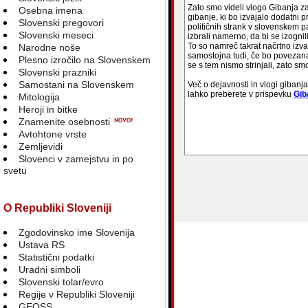
Zato smo videli vlogo Gibanja z
Osebna imena
gibanje, ki bo izvajalo dodatni p
Slovenski pregovori
političnih strank v slovenskem
Slovenski meseci
izbrali namerno, da bi se izogn
To so namreč takrat načrtno izvajal
Narodne noše
samostojna tudi, če bo povezan
Plesno izročilo na Slovenskem
se s tem nismo strinjali, zato 
Slovenski prazniki
Samostani na Slovenskem
Več o dejavnosti in vlogi giban
lahko preberete v prispevku
Gib
Mitologija
Heroji in bitke
Znamenite osebnosti
Avtohtone vrste
Zemljevidi
blank
Slovenci v zamejstvu in po
svetu
O Republiki Sloveniji
Zgodovinsko ime Slovenija
Ustava RS
Statistični podatki
Uradni simboli
Slovenski tolar/evro
Regije v Republiki Sloveniji
GEOSS