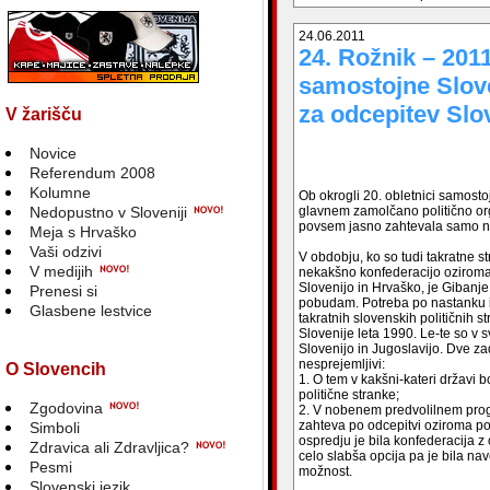
24.06.2011
24. Rožnik – 2011
samostojne Slove
za odcepitev Slo
V žarišču
Novice
Referendum 2008
Kolumne
Ob okrogli 20. obletnici samosto
Nedopustno v Sloveniji
glavnem zamolčano politično org
povsem jasno zahtevala samo n
Meja s Hrvaško
Vaši odzivi
V obdobju, ko so tudi takratne 
V medijih
nekakšno konfederacijo oziroma
Slovenijo in Hrvaško, je Gibanje
Prenesi si
pobudam. Potreba po nastanku in
Glasbene lestvice
takratnih slovenskih političnih s
Slovenije leta 1990. Le-te so v s
Slovenijo in Jugoslavijo. Dve zad
nesprejemljivi:
O Slovencih
1. O tem v kakšni-kateri državi 
politične stranke;
Zgodovina
2. V nobenem predvolilnem progr
zahteva po odcepitvi oziroma po
Simboli
ospredju je bila konfederacija z
Zdravica ali Zdravljica?
celo slabša opcija pa je bila n
Pesmi
možnost.
Slovenski jezik