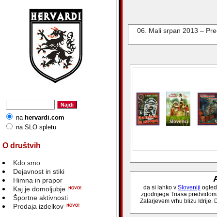
06. Mali srpan 2013 – Pre
na
hervardi.com
na SLO spletu
O društvih
Kdo smo
Dejavnost in stiki
A
Himna in prapor
da si lahko v
Sloveniji
ogleda
Kaj je domoljubje
zgodnjega Triasa predvidoma 
Športne aktivnosti
Zalarjevem vrhu blizu Idrije. 
Prodaja izdelkov