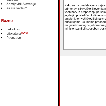
Zemljevidi Slovenije
Kako se na predstavljena dejstva
Ali ste vedeli?
primerjavi s Hrvaško Slovenija ni
vseh barv in prepričanj« pa spl
je, da jih posledično tudi ne mor
amaterji, temveč škodljivi naivne
Razno
pričakujemo, ko imamo predsedn
magistrsko nalogo«, obrambnega m
minister pa ni bil sposoben poskr
Leksikon
Literatura
Povezave
blank