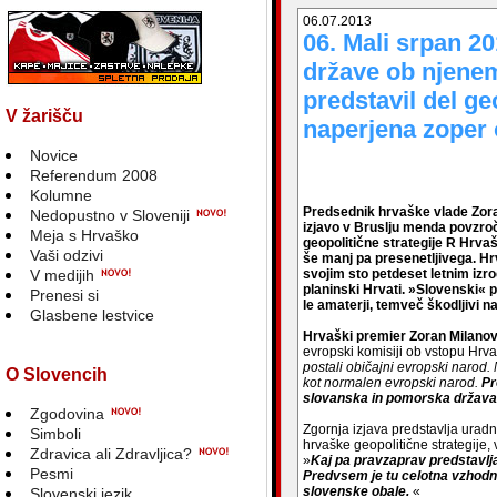
06.07.2013
06. Mali srpan 2
države ob njenem
predstavil del geo
V žarišču
naperjena zoper 
Novice
Referendum 2008
Kolumne
Predsednik hrvaške vlade Zora
Nedopustno v Sloveniji
izjavo v Bruslju menda povzro
Meja s Hrvaško
geopolitične strategije R Hrva
Vaši odzivi
še manj pa presenetljivega. Hrv
V medijih
svojim sto petdeset letnim izroč
planinski Hrvati. »Slovenski« p
Prenesi si
le amaterji, temveč škodljivi na
Glasbene lestvice
Hrvaški premier Zoran Milanov
evropski komisiji ob vstopu Hrv
postali običajni evropski narod.
O Slovencih
kot normalen evropski narod.
Pr
slovanska in pomorska država
Zgodovina
Zgornja izjava predstavlja uradn
Simboli
hrvaške geopolitične strategije,
Zdravica ali Zdravljica?
»
Kaj pa pravzaprav predstavlja
Pesmi
Predvsem je tu celotna vzhodn
slovenske obale.
«
Slovenski jezik