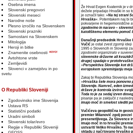
Osebna imena
Že Hrvat Evgen Kvaternik je v dr
Slovenski pregovori
dežele pripadajo Hrvaški in so
Slovenski meseci
je označil tako: »
Na tej strani 
Hrvaška
«. Potemtakem naj bi b
Narodne noše
pokvarjene in hegemonistične avs
Plesno izročilo na Slovenskem
zgodovino in naravo – slovens
Slovenski prazniki
katoliškemu elementu pomoč 
Samostani na Slovenskem
Današnji predsednik Hrvaške k
Mitologija
Vučić
je ostal zvest zgornji ideji 
Heroji in bitke
1995 o Slovencih in Sloveniji za
Znamenite osebnosti
zgodovini organiziralo v suveren
slovenske državne ali kvazidrž
Avtohtone vrste
druge) spadajo v protohrvaško
Zemljevidi
»
Perspektiva Slovenije kot dr
Slovenci v zamejstvu in po
evropskem spreminjanju meja in
svetu
Zakaj bi Republika Slovenija moral
»
Hrvaška šele mora ponovno pri
Slovenije. Namreč, eden izmed
O Republiki Sloveniji
države je kontrola izvirov svoj
Toda to je za sedaj izven doseg
pisanje pa je zaključil z nasled
Zgodovinsko ime Slovenija
imajo moč in smelost slediti p
Ustava RS
Statistični podatki
Vučićeva geopolitična in geost
premier Milanović zgolj povzel
Uradni simboli
presenetljivega. Za Slovence in 
Slovenski tolar/evro
imajo moč in to hrvaški premi
Regije v Republiki Sloveniji
ustvariti Veliko Hrvaško. To n
skladu z načrtovano hrvaško po
GEOSS